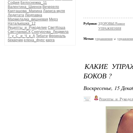
София
Белоснежка_11
Валентина_Шиенок
Вечерело
Карташова_Марина
Лариса-муля
Ледитата
Людпавна
Мармеладка_вишневая
Мерз
Натальюшка_12
Рубрики:
ЗДОРОВЬЕ/Разное
Рецепты_и_Рукоделие
СветКоша
УПРАЖНЕНИЯ
СветланкаСК
Снегурочка_Людмила
Т_у_С_и_Ч_к_А
Тибати
Фериналь
Метки:
упражнения
упражнени
бекарчик
елена_фурс
карга
КАКИЕ УПРА
БОКОВ ?
Воскресенье, 15 Дека
Рецепты_и_Рукодел