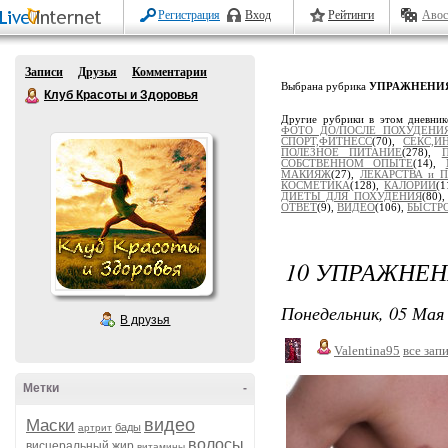
Регистрация
Вход
Рейтинги
Авос
Записи
Друзья
Комментарии
Выбрана рубрика
УПРАЖНЕНИ
Клуб Красоты и Здоровья
Другие рубрики в этом дневни
ФОТО ДО/ПОСЛЕ ПОХУДЕНИ
СПОРТ,ФИТНЕСС
(70),
СЕКС,И
ПОЛЕЗНОЕ ПИТАНИЕ
(278),
СОБСТВЕННОМ ОПЫТЕ
(14),
МАКИЯЖ
(27),
ЛЕКАРСТВА и 
КОСМЕТИКА
(128),
КАЛОРИИ
(1
ДИЕТЫ ДЛЯ ПОХУДЕНИЯ
(80)
ОТВЕТ
(9),
ВИДЕО
(106),
БЫСТР
10 УПРАЖНЕН
Понедельник, 05 Мая 
В друзья
Valentina95
все зап
Метки
-
видео
Маски
бады
артрит
волосы
висцеральный жир
витамины