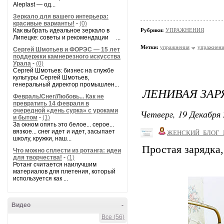
Aleplast — од...
Зеркало для вашего интерьера:
красивые варианты!
-
(0)
Как выбрать идеальное зеркало в
Рубрики:
УПРАЖНЕНИЯ
Липецке: советы и рекомендации ...
Метки:
упражнения
упражнени
Сергей Шмотьев и ФОРЭС — 15 лет
поддержки камнерезного искусства
Урала
-
(0)
Сергей Шмотьев: бизнес на службе
культуры Сергей Шмотьев,
генеральный директор промышлен...
ЛЕНИВАЯ ЗАР
Февраль/Снег/Любовь... Как не
превратить 14 февраля в
очередной «день сурка» с уроками
Четверг, 19 Декабря 
и бытом
-
(1)
За окном опять это белое... серое...
вязкое... снег идет и идет, засыпает
ЖЕНСКИЙ_БЛОГ_
школу, кружки, наш...
Простая зарядка,
Что можно сплести из ротанга: идеи
для творчества!
-
(1)
Ротанг считается наилучшим
материалов для плетения, который
используется как ...
Видео
-
Все (56)