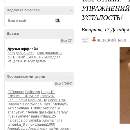
УПРАЖНЕН
Подписка по e-mail
-
УСТАЛОСТЬ!
Вторник, 17 Декабря 
Друзья
-
ЖЕНСКИЙ_БЛОГ_
Все (3)
Друзья оффлайн
Кого давно нет?
Кого добавить?
ЖЕНСКИЙ_БЛОГ_РУ
мирздрав
Рецепты_и_Рукоделие
Постоянные читатели
-
Все (7594)
ElEeonora
Fellissiya
Helga19
IRISHA___IRISHKA
Lama207
LediLudmila
Natalica_JA
Pepel_Rozi
Radeia
SaMoZvAnKa_BesT
Stefanya-
ATN
Svetlana_I_0902
VezunchikI
ananyeva57
fedele
galla-galla
gerany
irusua
janet47
maksimilian125
naldegda
polyaninka
pumma
ritina
tatyanka_8
virfox
zhanna1000
АленаСаша
Алиса-лисичка
Антропос-