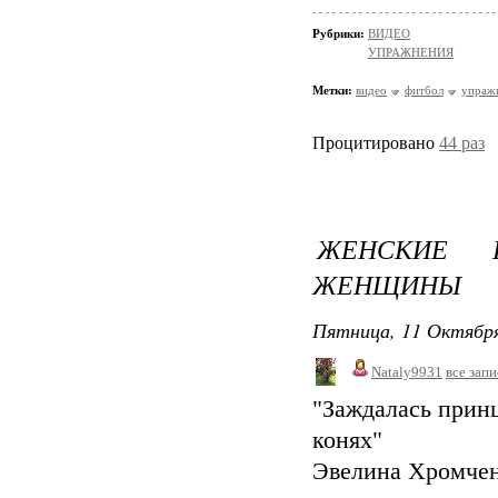
Рубрики:
ВИДЕО
УПРАЖНЕНИЯ
Метки:
видео
фитбол
упраж
Процитировано
44 раз
ЖЕНСКИЕ 
ЖЕНЩИНЫ
Пятница, 11 Октября
Nataly9931
все зап
"Заждалась прин
конях"
Эвелина Хромче