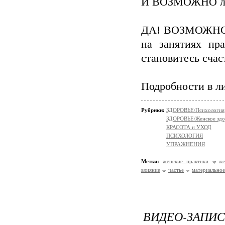
И ВОЗМОЖНО ли 
ДА! ВОЗМОЖНО! А
на занятиях пр
становитесь сча
Подробности в л
Рубрики:
ЗДОРОВЬЕ/Психология
ЗДОРОВЬЕ/Женское здо
КРАСОТА и УХОД
ПСИХОЛОГИЯ
УПРАЖНЕНИЯ
Метки:
женские практики
же
влияние
частье
материальное
ВИДЕО-ЗАП