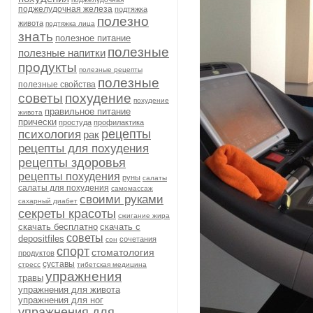
поджелудочная железа
подтяжка
полезно
живота
подтяжка лица
знать
полезное питание
полезные
полезные напитки
продукты
полезные рецепты
полезные
полезные свойства
советы
похудение
похудение
правильное питание
живота
прически
простуда
профилактика
рецепты
психология
рак
рецепты для похудения
рецепты здоровья
рецепты похудения
руны
салаты
салаты для похудения
самомассаж
своими руками
сахарный диабет
секреты красоты
сжигание жира
скачать бесплатно
скачать с
советы
depositfiles
сочетания
сон
спорт
стоматология
продуктов
суставы
стресс
тибетская медицина
упражнения
травы
упражнения для живота
упражнения для ног
упражнения для