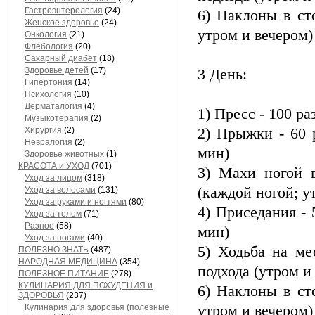
Гастроэнтерология
(24)
6) Наклоны в ст
Женское здоровье
(24)
утром и вечером)
Онкология
(21)
Флебология
(20)
Сахарный диабет
(18)
Здоровье детей
(17)
3 День:
Гипертония
(14)
Психология
(10)
Дерматалогия
(4)
1) Пресс - 100 ра
Музыкотерапия
(2)
Хирургия
(2)
2) Прыжки - 60 
Невралогия
(2)
мин)
Здоровье животных
(1)
КРАСОТА и УХОД
(701)
3) Махи ногой в
Уход за лицом
(318)
(каждой ногой; у
Уход за волосами
(131)
Уход за руками и ногтями
(80)
4) Приседания - 
Уход за телом
(71)
Разное
(58)
мин)
Уход за ногами
(40)
5) Ходьба на ме
ПОЛЕЗНО ЗНАТЬ
(487)
НАРОДНАЯ МЕДИЦИНА
(354)
подхода (утром и
ПОЛЕЗНОЕ ПИТАНИЕ
(278)
КУЛИНАРИЯ ДЛЯ ПОХУДЕНИЯ и
6) Наклоны в ст
ЗДОРОВЬЯ
(237)
Кулинария для здоровья (полезные
утром и вечером)