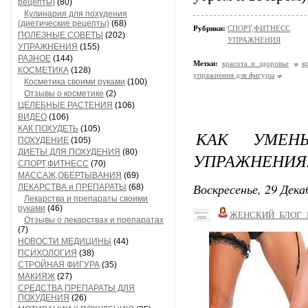
рецепты)
(80)
Кулинария для похудения
(диетические рецепты)
(68)
Рубрики:
СПОРТ,ФИТНЕСС
ПОЛЕЗНЫЕ СОВЕТЫ
(202)
УПРАЖНЕНИЯ
УПРАЖНЕНИЯ
(155)
РАЗНОЕ
(144)
Метки:
красота и здоровье
к
КОСМЕТИКА
(128)
упражнения для фигуры
Косметика своими руками
(100)
Отзывы о косметике
(2)
ЦЕЛЕБНЫЕ РАСТЕНИЯ
(106)
ВИДЕО
(106)
КАК ПОХУДЕТЬ
(105)
КАК УМЕН
ПОХУДЕНИЕ
(105)
ДИЕТЫ ДЛЯ ПОХУДЕНИЯ
(80)
УПРАЖНЕНИЯ
СПОРТ,ФИТНЕСС
(70)
МАССАЖ,ОБЕРТЫВАНИЯ
(69)
Воскресенье, 29 Дека
ЛЕКАРСТВА и ПРЕПАРАТЫ
(68)
Лекарства и препараты своими
руками
(46)
ЖЕНСКИЙ_БЛОГ_
Отзывы о лекарствах и препаратах
(7)
НОВОСТИ МЕДИЦИНЫ
(44)
ПСИХОЛОГИЯ
(38)
СТРОЙНАЯ ФИГУРА
(35)
МАКИЯЖ
(27)
СРЕДСТВА,ПРЕПАРАТЫ ДЛЯ
ПОХУДЕНИЯ
(26)