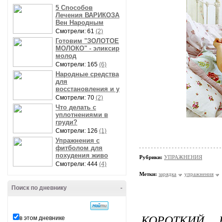
5 Способов
Лечения ВАРИКОЗА
Вен Народным
Смотрели: 61
(2)
Готовим "ЗОЛОТОЕ
МОЛОКО" - эликсир
молод
Смотрели: 165
(6)
Народные средства
для
восстановления и у
Смотрели: 70
(2)
Что делать с
уплотнениями в
груди?
Смотрели: 126
(1)
Упражнения с
фитболом для
похудения живо
Рубрики:
УПРАЖНЕНИЯ
Смотрели: 444
(4)
Метки:
зарядка
упражнения
Поиск по дневнику
-
КОРОТКИЙ,
в этом дневнике