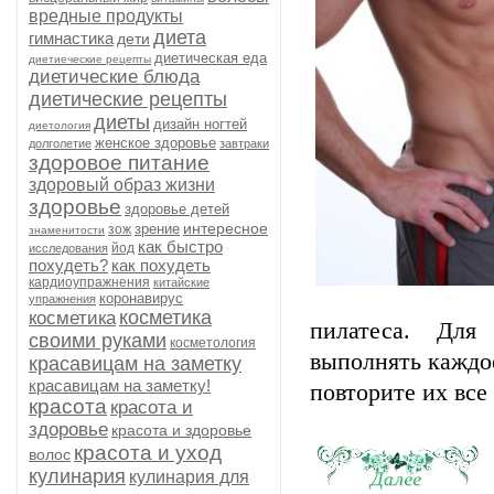
вредные продукты
диета
гимнастика
дети
диетическая еда
диетиеческие рецепты
диетические блюда
диетические рецепты
диеты
дизайн ногтей
диетология
женское здоровье
долголетие
завтраки
здоровое питание
здоровый образ жизни
здоровье
здоровье детей
интересное
зрение
зож
знаменитости
как быстро
йод
исследования
похудеть?
как похудеть
кардиоупражнения
китайские
коронавирус
упражнения
косметика
косметика
пилатеса. Для
своими руками
косметология
выполнять каждое
красавицам на заметку
красавицам на заметку!
повторите их все 
красота
красота и
здоровье
красота и здоровье
красота и уход
волос
кулинария
кулинария для