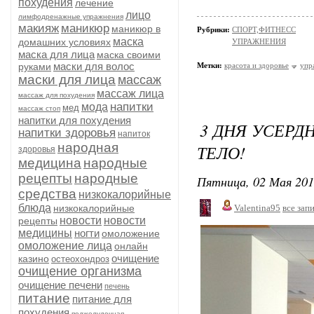
похудения
лечение
лицо
лимфодренажные упражнения
макияж
маникюр
маникюр в
Рубрики:
СПОРТ,ФИТНЕСС
маска
домашних условиях
УПРАЖНЕНИЯ
маска для лица
маска своими
маски для волос
руками
Метки:
красота и здоровье
упр
маски для лица
массаж
массаж лица
массаж для похудения
напитки
мода
мед
массаж стоп
напитки для похудения
3 ДНЯ УСЕРД
напитки здоровья
напиток
народная
ТЕЛО!
здоровья
медицина
народные
рецепты
народные
Пятница, 02 Мая 201
средства
низкокалорийные
блюда
низкокалорийные
Valentina95
все зап
новости
новости
рецепты
медицины
ногти
омоложение
омоложение лица
онлайн
очищение
казино
остеохондроз
очищение организма
очищение печени
печень
питание
питание для
похудения
поджелудочная