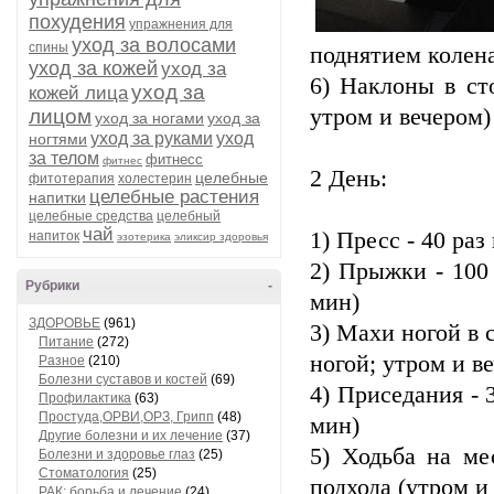
похудения
упражнения для
уход за волосами
спины
поднятием колена
уход за кожей
уход за
6) Наклоны в ст
уход за
кожей лица
утром и вечером)
лицом
уход за ногами
уход за
уход за руками
уход
ногтями
за телом
фитнесс
фитнес
2 День:
целебные
фитотерапия
холестерин
целебные растения
напитки
целебные средства
целебный
чай
1) Пресс - 40 ра
напиток
эзотерика
эликсир здоровья
2) Прыжки - 100
Рубрики
-
мин)
ЗДОРОВЬЕ
(961)
3) Махи ногой в 
Питание
(272)
ногой; утром и в
Разное
(210)
Болезни суставов и костей
(69)
4) Приседания - 
Профилактика
(63)
Простуда,ОРВИ,ОРЗ, Грипп
(48)
мин)
Другие болезни и их лечение
(37)
5) Ходьба на ме
Болезни и здоровье глаз
(25)
Стоматология
(25)
подхода (утром и
РАК: борьба и лечение
(24)