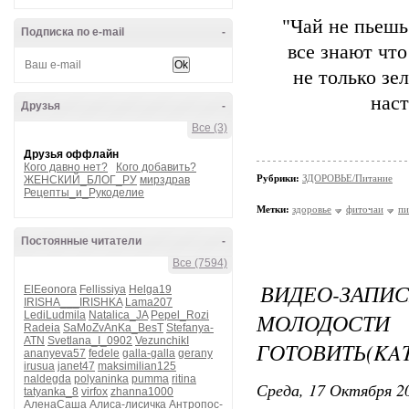
"Чай не пьешь
Подписка по e-mail
-
все знают чт
не только зе
наст
Друзья
-
Все (3)
Друзья оффлайн
Кого давно нет?
Кого добавить?
Рубрики:
ЗДОРОВЬЕ/Питание
ЖЕНСКИЙ_БЛОГ_РУ
мирздрав
Рецепты_и_Рукоделие
Метки:
здоровье
фиточаи
пи
Постоянные читатели
-
Все (7594)
ВИДЕО-ЗА
ElEeonora
Fellissiya
Helga19
IRISHA___IRISHKA
Lama207
МОЛОДОСТИ
LediLudmila
Natalica_JA
Pepel_Rozi
Radeia
SaMoZvAnKa_BesT
Stefanya-
ATN
Svetlana_I_0902
VezunchikI
ГОТОВИТЬ(KAT
ananyeva57
fedele
galla-galla
gerany
irusua
janet47
maksimilian125
naldegda
polyaninka
pumma
ritina
Среда, 17 Октября 20
tatyanka_8
virfox
zhanna1000
АленаСаша
Алиса-лисичка
Антропос-