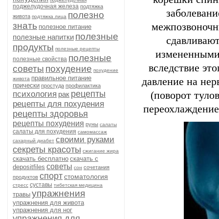
поджелудочная железа
подтяжка
заболевани
полезно
живота
подтяжка лица
знать
межпозвоночн
полезное питание
полезные
полезные напитки
сдавливают
продукты
полезные рецепты
измененными
полезные
полезные свойства
вследствие эт
советы
похудение
похудение
правильное питание
живота
давление на нер
прически
простуда
профилактика
рецепты
психология
(поворот туло
рак
рецепты для похудения
переохлаждение 
рецепты здоровья
рецепты похудения
руны
салаты
салаты для похудения
самомассаж
своими руками
сахарный диабет
секреты красоты
сжигание жира
скачать бесплатно
скачать с
советы
depositfiles
сочетания
сон
спорт
стоматология
продуктов
суставы
стресс
тибетская медицина
упражнения
травы
упражнения для живота
упражнения для ног
упражнения для