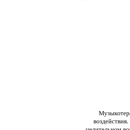
Музыкотера
воздействия.
целительном во