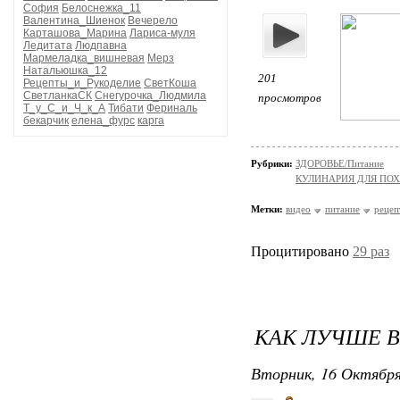
София
Белоснежка_11
Валентина_Шиенок
Вечерело
Карташова_Марина
Лариса-муля
Ледитата
Людпавна
Мармеладка_вишневая
Мерз
Натальюшка_12
201
Рецепты_и_Рукоделие
СветКоша
СветланкаСК
Снегурочка_Людмила
просмотров
Т_у_С_и_Ч_к_А
Тибати
Фериналь
бекарчик
елена_фурс
карга
Рубрики:
ЗДОРОВЬЕ/Питание
КУЛИНАРИЯ ДЛЯ ПОХ
Метки:
видео
питание
рецеп
Процитировано
29 раз
КАК ЛУЧШЕ 
Вторник, 16 Октября