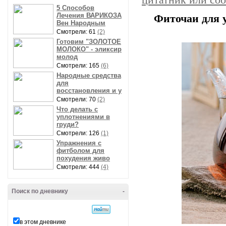
цитатник или со
5 Способов
Лечения ВАРИКОЗА
Фиточаи для 
Вен Народным
Смотрели: 61
(2)
Готовим "ЗОЛОТОЕ
МОЛОКО" - эликсир
молод
Смотрели: 165
(6)
Народные средства
для
восстановления и у
Смотрели: 70
(2)
Что делать с
уплотнениями в
груди?
Смотрели: 126
(1)
Упражнения с
фитболом для
похудения живо
Смотрели: 444
(4)
Поиск по дневнику
-
в этом дневнике