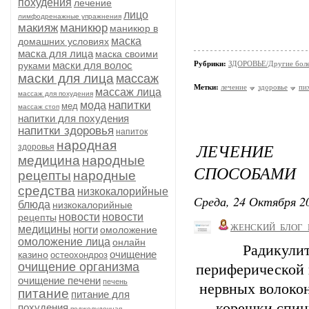
похудения
лечение
лицо
лимфодренажные упражнения
макияж
маникюр
маникюр в
маска
домашних условиях
маска для лица
маска своими
маски для волос
Рубрики:
ЗДОРОВЬЕ/Другие болез
руками
маски для лица
массаж
Метки:
лечение
здоровье
пи
массаж лица
массаж для похудения
напитки
мода
мед
массаж стоп
напитки для похудения
напитки здоровья
напиток
народная
ЛЕЧЕНИЕ 
здоровья
медицина
народные
СПОСОБАМИ
рецепты
народные
средства
низкокалорийные
Среда, 24 Октября 20
блюда
низкокалорийные
новости
новости
рецепты
ЖЕНСКИЙ_БЛОГ_
медицины
ногти
омоложение
омоложение лица
онлайн
Радикулит
очищение
казино
остеохондроз
очищение организма
периферической 
очищение печени
печень
нервных волокон
питание
питание для
корешки спинн
похудения
поджелудочная