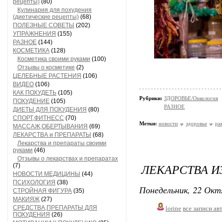
рецепты)
(80)
Кулинария для похудения
(диетические рецепты)
(68)
ПОЛЕЗНЫЕ СОВЕТЫ
(202)
УПРАЖНЕНИЯ
(155)
РАЗНОЕ
(144)
КОСМЕТИКА
(128)
Косметика своими руками
(100)
Отзывы о косметике
(2)
ЦЕЛЕБНЫЕ РАСТЕНИЯ
(106)
ВИДЕО
(106)
КАК ПОХУДЕТЬ
(105)
Рубрики:
ЗДОРОВЬЕ/Онкология
ПОХУДЕНИЕ
(105)
РАЗНОЕ
ДИЕТЫ ДЛЯ ПОХУДЕНИЯ
(80)
СПОРТ,ФИТНЕСС
(70)
Метки:
новости
здоровье
ра
МАССАЖ,ОБЕРТЫВАНИЯ
(69)
ЛЕКАРСТВА и ПРЕПАРАТЫ
(68)
Лекарства и препараты своими
руками
(46)
Отзывы о лекарствах и препаратах
ЛЕКАРСТВА И
(7)
НОВОСТИ МЕДИЦИНЫ
(44)
ПСИХОЛОГИЯ
(38)
Понедельник, 22 Окт
СТРОЙНАЯ ФИГУРА
(35)
МАКИЯЖ
(27)
СРЕДСТВА,ПРЕПАРАТЫ ДЛЯ
lorine
все записи ав
ПОХУДЕНИЯ
(26)