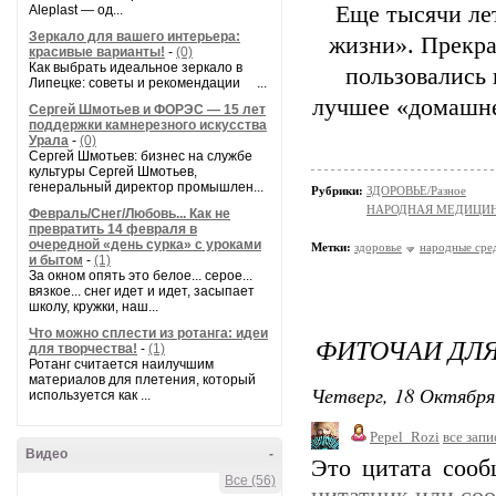
Еще тысячи ле
Aleplast — од...
Зеркало для вашего интерьера:
жизни». Прекр
красивые варианты!
-
(0)
Как выбрать идеальное зеркало в
пользовались 
Липецке: советы и рекомендации ...
лучшее «домашне
Сергей Шмотьев и ФОРЭС — 15 лет
поддержки камнерезного искусства
Урала
-
(0)
Сергей Шмотьев: бизнес на службе
культуры Сергей Шмотьев,
генеральный директор промышлен...
Рубрики:
ЗДОРОВЬЕ/Разное
НАРОДНАЯ МЕДИЦИ
Февраль/Снег/Любовь... Как не
превратить 14 февраля в
очередной «день сурка» с уроками
Метки:
здоровье
народные сре
и бытом
-
(1)
За окном опять это белое... серое...
вязкое... снег идет и идет, засыпает
школу, кружки, наш...
Что можно сплести из ротанга: идеи
ФИТОЧАИ ДЛ
для творчества!
-
(1)
Ротанг считается наилучшим
материалов для плетения, который
Четверг, 18 Октября
используется как ...
Pepel_Rozi
все запи
Видео
-
Это цитата соо
Все (56)