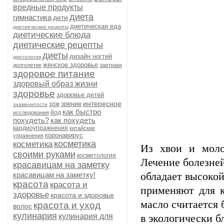
вредные продукты
диета
гимнастика
дети
диетическая еда
диетиеческие рецепты
диетические блюда
диетические рецепты
диеты
дизайн ногтей
диетология
женское здоровье
долголетие
завтраки
здоровое питание
здоровый образ жизни
здоровье
здоровье детей
интересное
зрение
зож
знаменитости
как быстро
йод
исследования
похудеть?
как похудеть
кардиоупражнения
китайские
коронавирус
упражнения
косметика
косметика
Из хвои и моло
своими руками
косметология
Лечение болезне
красавицам на заметку
красавицам на заметку!
обладает высоко
красота
красота и
применяют для 
здоровье
красота и здоровье
масло считается 
красота и уход
волос
кулинария
кулинария для
в экологически б