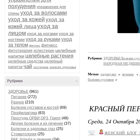
похудения
упражнения для
уход за волосами
спины
уход за кожей
уход за
уход за
кожей лица
лицом
уход за ногами
уход за
уход за руками
уход
ногтями
за телом
фитнесс
фитнес
целебные
фитотерапия
холестерин
целебные растения
напитки
Рубрики:
ЗДОРОВЬЕ/Болезни суст
целебные средства
целебный
НАРОДНАЯ МЕДИЦИ
чай
напиток
эзотерика
эликсир здоровья
Метки:
радикулит
лечение
болезни суставов
Рубрики
-
ЗДОРОВЬЕ
(961)
Питание
(272)
Разное
(210)
КРАСНЫЙ ПЕР
Болезни суставов и костей
(69)
Профилактика
(63)
Простуда,ОРВИ,ОРЗ, Грипп
(48)
Среда, 24 Октября 20
Другие болезни и их лечение
(37)
Болезни и здоровье глаз
(25)
ЖЕНСКИЙ_БЛОГ_
Стоматология
(25)
РАК: борьба и лечение
(24)