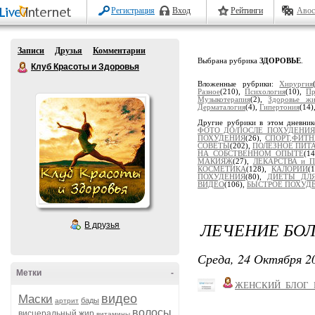
Регистрация
Вход
Рейтинги
Авос
Записи
Друзья
Комментарии
Выбрана рубрика
ЗДОРОВЬЕ
.
Клуб Красоты и Здоровья
Вложенные рубрики:
Хирургия
Разное
(210),
Психология
(10),
Пр
Музыкотерапия
(2),
Здоровье жи
Дерматалогия
(4),
Гипертония
(14)
Другие рубрики в этом дневни
ФОТО ДО/ПОСЛЕ ПОХУДЕНИЯ
ПОХУДЕНИЯ
(26),
СПОРТ,ФИТН
СОВЕТЫ
(202),
ПОЛЕЗНОЕ ПИТ
НА СОБСТВЕННОМ ОПЫТЕ
(1
МАКИЯЖ
(27),
ЛЕКАРСТВА и 
КОСМЕТИКА
(128),
КАЛОРИИ
(
ПОХУДЕНИЯ
(80),
ДИЕТЫ ДЛЯ
ВИДЕО
(106),
БЫСТРОЕ ПОХУД
ЛЕЧЕНИЕ БО
В друзья
Среда, 24 Октября 20
Метки
-
ЖЕНСКИЙ_БЛОГ_
видео
Маски
бады
артрит
волосы
висцеральный жир
витамины