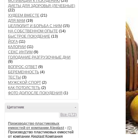
МОТИВАЦИИ К ПОХУДЕНИЮ
(25)
ДИЕТЫ ДЛЯ ЗДОРОВЬЯ (ЛЕЧЕБНЫЕ)
(22)
ХУДЕЕМ ВМЕСТЕ
(21)
ДЛЯ МАМ
(19)
ЦЕЛЛЮЛИТ И БОРЬБА С НИМ
(15)
НА СОБСТВЕННОМ ОПЫТЕ
(14)
БЫСТРОЕ ПОХУДЕНИЕ
(13)
ЙОГА
(11)
КАЛОРИИ
(11)
СЕКС,ИНТИМ
(9)
ГОЛОДАНИЕ,РАЗГРУЗОЧНЫЕ ДНИ
(9)
ВОПРОС-ОТВЕТ
(9)
БЕРЕМЕННОСТЬ
(4)
ТЕСТЫ
(3)
МУЖСКОЙ СПОРТ
(2)
КАК ПОТОЛСТЕТЬ
(2)
ФОТО ДО/ПОСЛЕ ПОХУДЕНИЯ
(1)
Цитатник
-
Все (172)
Производство пластиковых
емкостей от компании Aleplast
-
(0)
Производство пластиковых емкостей
от компании Aleplast Компания