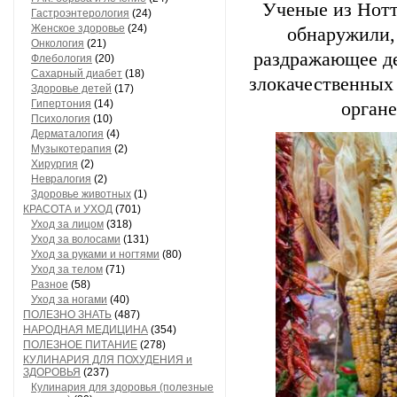
Ученые из Нотт
Гастроэнтерология
(24)
Женское здоровье
(24)
обнаружили,
Онкология
(21)
раздражающее де
Флебология
(20)
Сахарный диабет
(18)
злокачественных
Здоровье детей
(17)
Гипертония
(14)
орган
Психология
(10)
Дерматалогия
(4)
Музыкотерапия
(2)
Хирургия
(2)
Невралогия
(2)
Здоровье животных
(1)
КРАСОТА и УХОД
(701)
Уход за лицом
(318)
Уход за волосами
(131)
Уход за руками и ногтями
(80)
Уход за телом
(71)
Разное
(58)
Уход за ногами
(40)
ПОЛЕЗНО ЗНАТЬ
(487)
НАРОДНАЯ МЕДИЦИНА
(354)
ПОЛЕЗНОЕ ПИТАНИЕ
(278)
КУЛИНАРИЯ ДЛЯ ПОХУДЕНИЯ и
ЗДОРОВЬЯ
(237)
Кулинария для здоровья (полезные